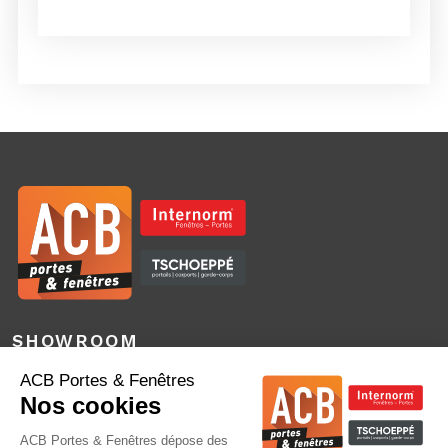
SHOWROOM
3 Boulevard des Bretonnières – Bâtiment F
49124 Saint Barthélemy d’Anjou
SIÈGE SOCIAL