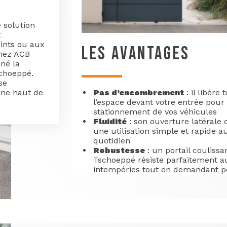
 solution
t
ints ou aux
LES AVANTAGES
Chez ACB
nné la
choeppé.
se
rne haut de
Pas d’encombrement
: il libère 
l’espace devant votre entrée pour 
stationnement de vos véhicules
Fluidité
: son ouverture latérale 
une utilisation simple et rapide a
quotidien
Robustesse
: un portail coulissa
Tschoeppé résiste parfaitement a
intempéries tout en demandant 
d’entretien
Confort
: la motorisation intégré
permet une gestion à distance po
faciliter vos allées et venues