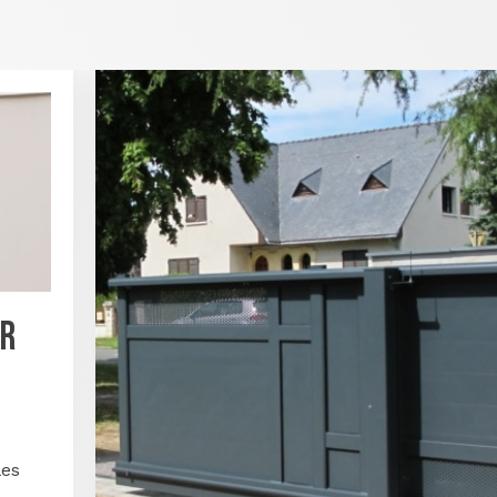
UR
les