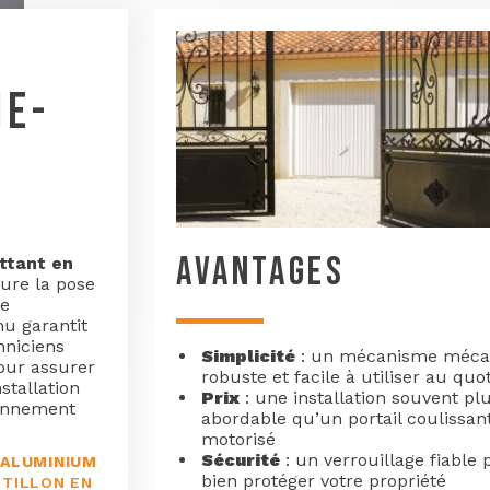
NE-
AVANTAGES
attant en
ure la pose
ue
nu garantit
hniciens
Simplicité
: un mécanisme méca
our assurer
robuste et facile à utiliser au quo
stallation
Prix
: une installation souvent pl
ionnement
abordable qu’un portail coulissan
motorisé
Sécurité
: un verrouillage fiable 
 ALUMINIUM
bien protéger votre propriété
TILLON EN