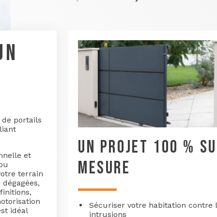
UN
de portails
liant
UN PROJET 100 % S
onnelle et
MESURE
 ou
votre terrain
s dégagées,
initions,
otorisation
Sécuriser votre habitation contre 
est idéal
intrusions