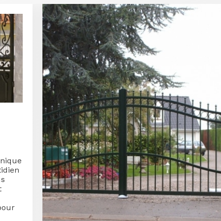
nique
tidien
us
t
pour