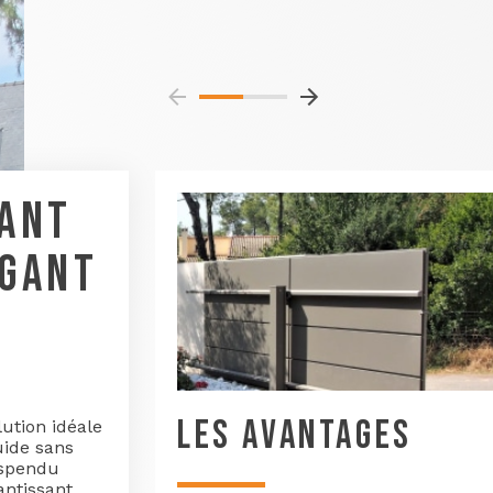
SANT
ÉGANT
LES AVANTAGES
lution idéale
uide sans
uspendu
antissant