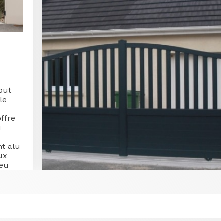
tout
le
offre
u
nt alu
ux
peu
e
ur