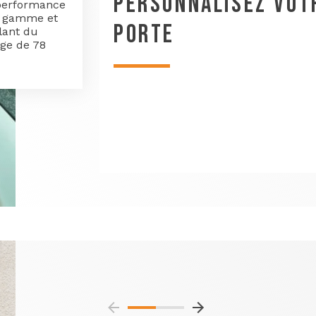
PERSONNALISEZ VOT
 performance
a gamme et
PORTE
llant du
age de 78