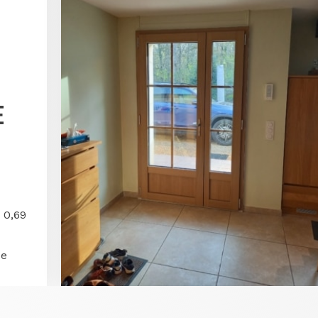
E
 0,69
de