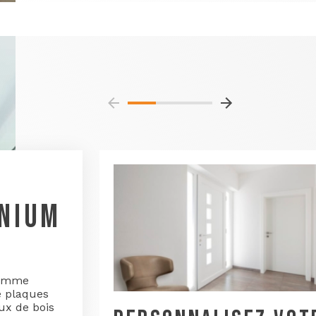
NIUM
gamme
e plaques
x de bois