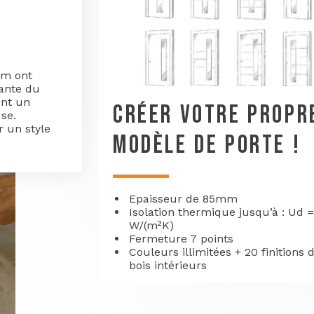
um ont
lante du
ent un
CRÉER VOTRE PROPR
se.
 un style
MODÈLE DE PORTE !
Epaisseur de 85mm
Isolation thermique jusqu’à : Ud =
W/(m²K)
Fermeture 7 points
Couleurs illimitées + 20 finitions 
bois intérieurs