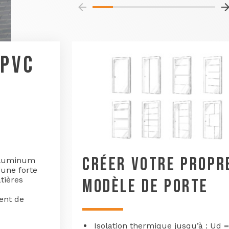
 PVC
CRÉER VOTRE PROPR
/Aluminum
’une forte
tières
MODÈLE DE PORTE
ent de
Isolation thermique jusqu’à : Ud =