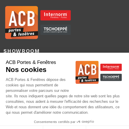
SHOWROOM
3 Boulevard des Bretonnières – Bâtiment F
49124 Saint Barthélemy d’Anjou
SIÈGE SOCIAL
ACB Menuiserie
1040 route de Châteauneuf – La Gare
49330 Étriché
02 41 20 60 20