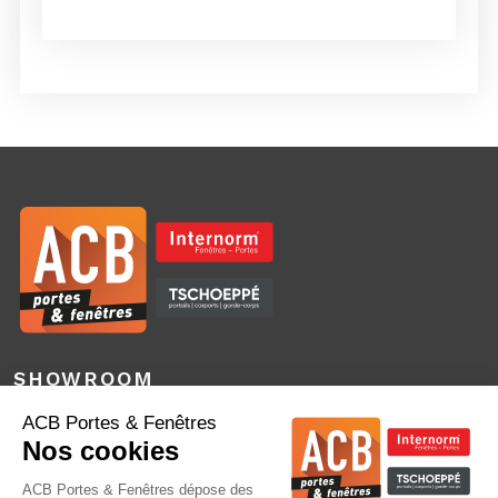
SHOWROOM
3 Boulevard des Bretonnières – Bâtiment F
49124 Saint Barthélemy d’Anjou
SIÈGE SOCIAL