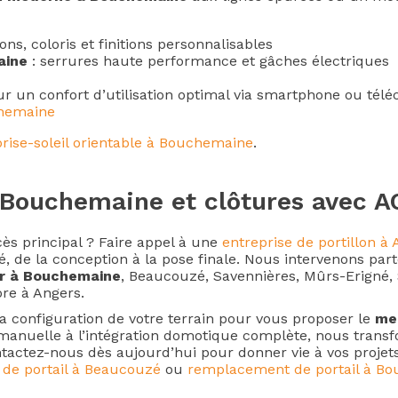
ons, coloris et finitions personnalisables
aine
: serrures haute performance et gâches électriques
ur un confort d’utilisation optimal via smartphone ou t
chemaine
rise-soleil orientable à Bouchemaine
.
à Bouchemaine et clôtures avec A
ès principal ? Faire appel à une
entreprise de portillon à
né, de la conception à la pose finale. Nous intervenons par
eur à Bouchemaine
, Beaucouzé, Savennières, Mûrs-Erigné, 
re à Angers.
a configuration de votre terrain pour vous proposer le
mei
 manuelle à l’intégration domotique complète, nous trans
ntactez-nous dès aujourd’hui pour donner vie à vos proje
 de portail à Beaucouzé
ou
remplacement de portail à B