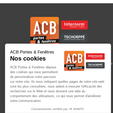
SHOWROOM
3 Boulevard des Bretonnières – Bâtiment 
49124 Saint Barthélemy d’Anjou
SIÈGE SOCIAL
ACB Menuiserie
1040 route de Châteauneuf – La Gare
49330 Étriché