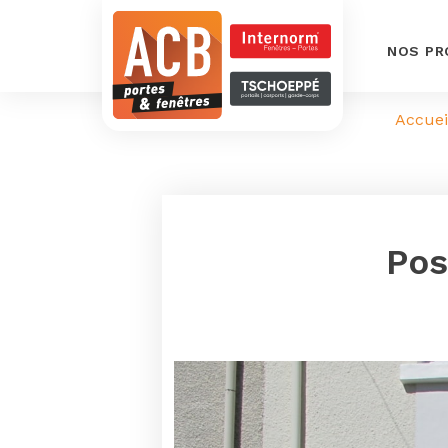
NOS PR
Accuei
Pos