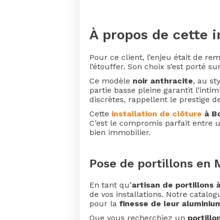
À propos de cette i
Pour ce client, l’enjeu était de r
l’étouffer. Son choix s’est porté su
Ce modèle
noir anthracite
, au s
partie basse pleine garantit l’int
discrètes, rappellent le prestige d
Cette
installation de clôture
à B
C’est le compromis parfait entre 
bien immobilier.
Pose de portillons en 
En tant qu’
artisan de portillons
de vos installations. Notre catal
pour la
finesse de leur aluminiu
Que vous recherchiez un
portill