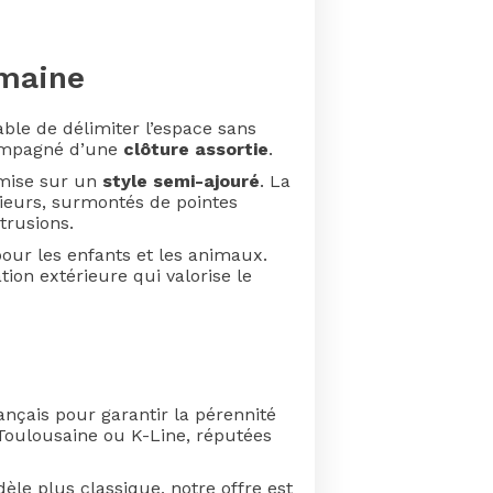
emaine
able de délimiter l’espace sans
mpagné d’une
clôture assortie
.
 mise sur un
style semi-ajouré
. La
rieurs, surmontés de pointes
trusions.
our les enfants et les animaux.
ion extérieure qui valorise le
nçais pour garantir la pérennité
Toulousaine ou K-Line, réputées
le plus classique, notre offre est