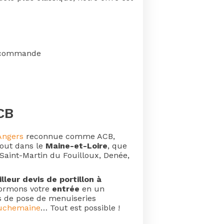
élécommande
CB
 Angers
reconnue comme ACB,
tout dans le
Maine-et-Loire
, que
Saint-Martin du Fouilloux, Denée,
lleur devis de portillon à
formons votre
entrée
en un
ts de pose de menuiseries
ouchemaine
… Tout est possible !