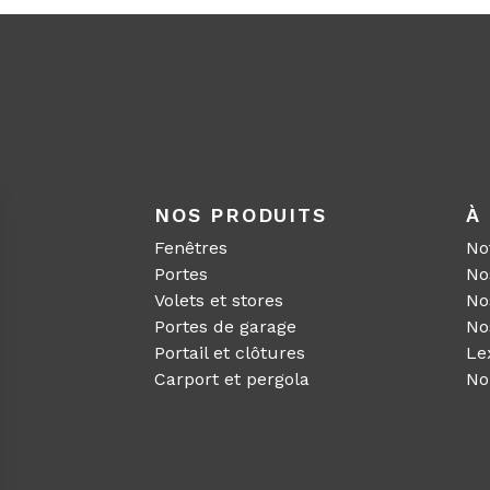
NOS PRODUITS
À
Fenêtres
No
Portes
No
F
Volets et stores
No
Portes de garage
No
Portail et clôtures
Le
Carport et pergola
No