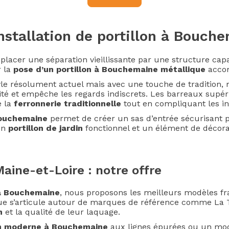
nstallation de portillon à Bouch
emplacer une séparation vieillissante par une structure cap
r la
pose d’un portillon à Bouchemaine métallique
acco
tyle résolument actuel mais avec une touche de tradition,
imité et empêche les regards indiscrets. Les barreaux supé
e la
ferronnerie traditionnelle
tout en compliquant les in
ouchemaine
permet de créer un sas d’entrée sécurisant p
un
portillon de jardin
fonctionnel et un élément de décorat
Maine-et-Loire : notre offre
 à Bouchemaine
, nous proposons les meilleurs modèles fra
ogue s’articule autour de marques de référence comme La 
m
et la qualité de leur laquage.
on moderne à Bouchemaine
aux lignes épurées ou un modè