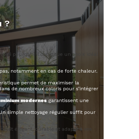
u ?
ici pourquoi il constitue un choix idéal
 pas, notamment en cas de forte chaleur.
ctéristique permet de maximiser la
 dans de nombreux coloris pour s’intégrer
luminium modernes
garantissent une
Un simple nettoyage régulier suffit pour
produit élégant, durable et adapté à vos