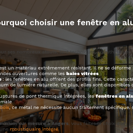
urquoi choisir une fenêtre en al
 ses nombreux atouts, tant techniques qu’esthétiques. Vo
:
 est un matériau extrêmement résistant. Il ne se déforme
grandes ouvertures comme les
baies vitrées
e
: les fenêtres en alu offrent des profils fins. Cette cara
um de lumière naturelle. De plus, elles sont disponibles
ruptures de pont thermique intégrées, les
fenêtres en a
timale
bois
, ce métal ne nécessite aucun traitement spécifique. 
uminium sur mesure à Angers
, vous faites le choix d’un 
t une
moustiquaire intégré
.