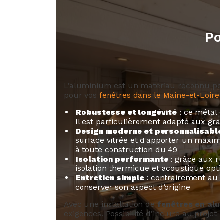
Po
L’aluminium est un matériau reconnu pour
pour vos
fenêtres dans le Maine-et-Loire
Robustesse et longévité
: ce métal
Il est particulièrement adapté aux 
Design moderne et personnalisabl
surface vitrée et d’apporter un maxim
à toute construction du 49
Isolation performante
: grâce aux 
isolation thermique et acoustique op
Entretien simple
: contrairement au
conserver son aspect d’origine
Avec une installation de
fenêtres en al
exigences. Possibilité d’inclure au proje